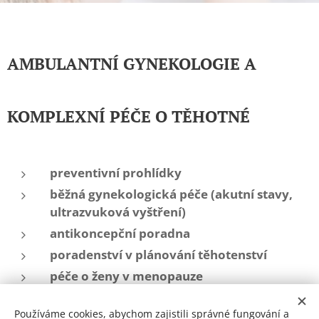
AMBULANTNÍ GYNEKOLOGIE A
KOMPLEXNÍ PÉČE O TĚHOTNÉ
preventivní prohlídky
běžná gynekologická péče (akutní stavy,
ultrazvuková vyštření)
antikoncepční poradna
poradenství v plánování těhotenství
péče o ženy v menopauze
očkování proti rakovině děložního čípku
Používáme cookies, abychom zajistili správné fungování a
zapojení do mamografického screeningu