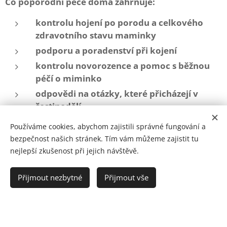
Co poporodní péče doma zahrnuje:
kontrolu hojení po porodu a celkového
zdravotního stavu maminky
podporu a poradenství při kojení
kontrolu novorozence a pomoc s běžnou
péčí o miminko
odpovědi na otázky, které přicházejí v
šestinedělí
lidskou, klidnou a individuální podporu v
Používáme cookies, abychom zajistili správné fungování a
citlivém období
bezpečnost našich stránek. Tím vám můžeme zajistit tu
nejlepší zkušenost při jejich návštěvě.
Domácí prostředí umožňuje věnovat se péči v
Přijmout nezbytné
Přijmout vše
atmosféře klidu, bez spěchu a stresu. Porodní
asistentka se přizpůsobí vašim potřebám a je tu proto,
aby vás podpořila, ujistila a pomohla vám získat větší
jistotu v prvních dnech mateřství.